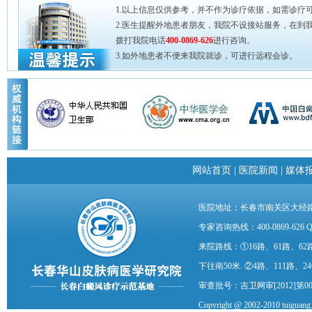
1.以上信息仅供参考，并不作为诊疗依据，如需诊疗
2.医生提醒外地患者朋友，我院不设接站服务，在到
拨打我院电话
400-0869-626
进行咨询。
3.如外地患者不便来我院就诊，可进行远程会诊。
网站首页
|
医院新闻
|
媒体
医院地址：长春市南关区大经路
专家咨询热线：400-0869-626
来院路线：①16路、61路、62路
下往南50米. ②4路、111路、2
审查批号：吉卫网审[2012]第00
Copyright @ 2002-2010 t